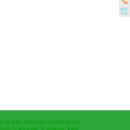
电话
号码
板厂家
橡塑板
橡塑保温材料
华美玻璃棉板
华能
材有限公司
橡塑保温板厂家
新皓橡塑板
漫威斯