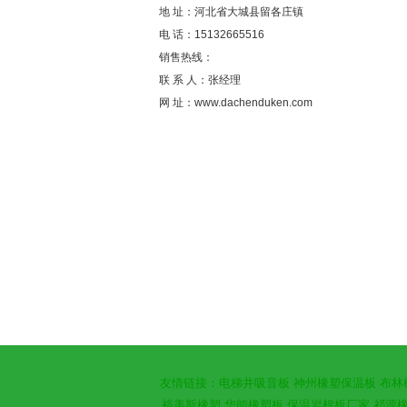
地 址：河北省大城县留各庄镇
电 话：
15132665516
销售热线：
联 系 人：张经理
网 址：
www.dachenduken.com
友情链接：
电梯井吸音板
神州橡塑保温板
布林
裕美斯橡塑
华能橡塑板
保温岩棉板厂家
祁源