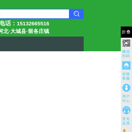
电话：
15132665516
河北·大城县
·留各庄镇
折叠
微信
扫码
在线
客服
用户
中心
意见
反馈